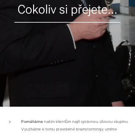
Cokoliv si přejete...
Pomáháme
našim klientům najít správnou cílovou skupinu.
Využíváme k tomu pravidelné brainstormingy, umíme